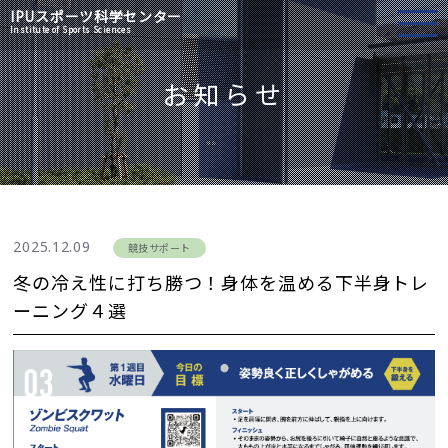
IPU
スポーツ科学センター
Institute of Sports Sciences
お知らせ
2025.12.09
競技サポート
冬の冷え性に打ち勝つ！身体を温める下半身トレ
ーニング４選