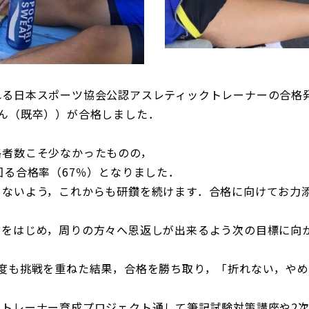
れる日本スポーツ協会公認アスレティックトレーナーの合格
ん（既卒））が合格しました．
格者数こそ少なかったものの，
回る合格率（67％）となりました．
じないよう，これからも研鑽を続けます．合格に向けてお力
方をはじめ，周りの方々へ恩返しが出来るよう次の目標に向
度も挑戦を重ねた結果，合格を勝ち取り，「折れない，やめ
クトレーナー育成プロジェクト通して筆記試験対策講座や2