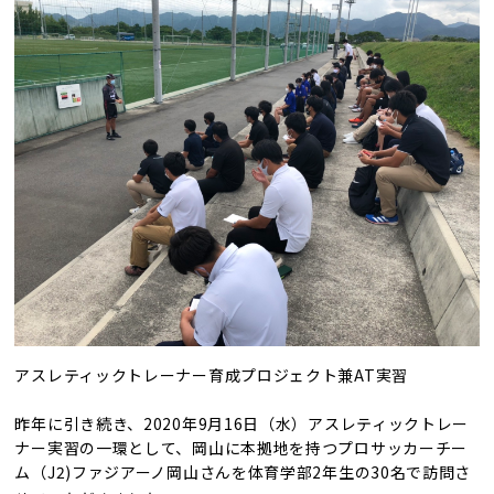
アスレティックトレーナー育成プロジェクト兼AT実習
昨年に引き続き、
2020
年
9
月
16
日（水）アスレティックトレー
ナー実習の一環として、岡山に本拠地を持つプロサッカーチー
ム（
J2)
ファジアーノ岡山さんを体育学部
2
年生の
30
名で訪問さ