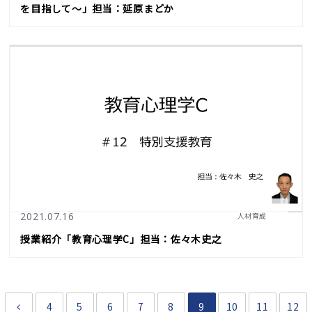
を目指して～」担当：延原まどか
2021.07.16
人材育成
授業紹介「教育心理学C」担当：佐々木史之
4
5
6
7
8
9
10
11
12